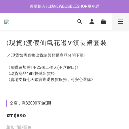
首購輸入代碼NEWBUBBLESHOP享免運
加入會員贈$100購物金
加入會員贈$100購物金
(現貨)渡假仙氣花邊V領長裙套裝
📌 現貨如需直接出貨請與預購商品分開下單!!
《預購追加需14-25個工作天(不含假日)》
《現貨商品48hr快速出貨!!》
《賣場支持七天鑑賞期退換貨服務，可安心選購》
全店，滿$2000享免運!!
NT$890
顏色
: 預購黑色