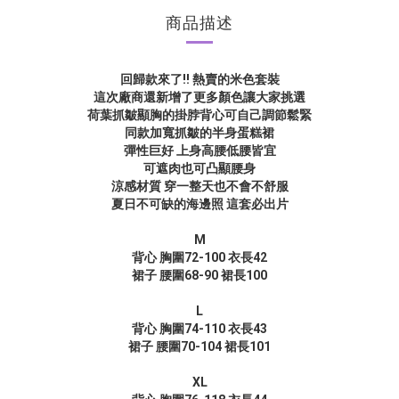
商品描述
回歸款來了!!
熱賣的米色套裝
這次廠商還新增了更多顏色讓大家挑選
荷葉抓皺顯胸
的
掛脖背心可自己調節鬆緊
同款加寬抓皺的半身蛋糕裙
彈性巨好 上身高腰低腰皆宜
可遮肉也可凸顯腰身
涼感材質 穿一整天也不會不舒服
夏日不可缺的海邊照 這套必出片
M
背心
胸圍72-100 衣長42
裙子 腰圍68-90 裙長100
L
背心 胸圍74-110 衣長43
裙子 腰圍70-104 裙長101
XL