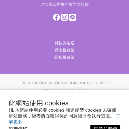
📍台南工作室開放面交取貨
付款與運送
退換貨政策
隱私權政策
COPYRIGHT©2018BUBBLESHOPALLRIGHTSRESERVED
bubbleshop1818@gmail.com
此網站使用 cookies
拔波工作室/統編85915259
Hi, 本網站使用必要 cookies 和追蹤型 cookies 以確保
臺南市東區泉南里府東街203號5樓之3
網站服務，後者將在獲得你的同意後才會執行追蹤。
了
解更多