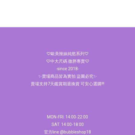
♡歐美辣妹純慾系列♡
♡中大尺碼 微胖專賣♡
-since 2018-
✨賣場商品皆為實拍 盜圖必究✨
賣場支持7天鑑賞期退換貨 可安心選購!!!
MON-FRI. 14:00-22:00
SAT. 14:00-18:00
官方line @bubbleshop18