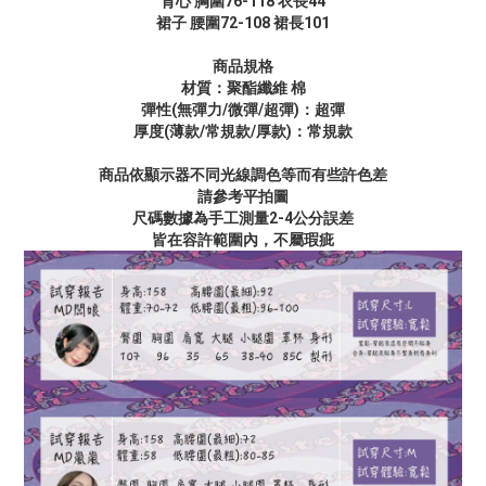
背心 胸圍76-118 衣長44
裙子 腰圍72-108 裙長101
商品規格
材質：聚酯纖維 棉
彈性(無彈力/微彈/超彈)：超彈
厚度(薄款/常規款/厚款)：常規款
商品依顯示器不同光線調色等而有些許色差
請參考平拍圖
尺碼數據為手工測量2-4公分誤差
皆在容許範圍內，不屬瑕疵