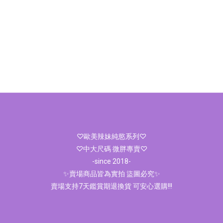
♡歐美辣妹純慾系列♡
♡中大尺碼 微胖專賣♡
-since 2018-
✨賣場商品皆為實拍 盜圖必究✨
賣場支持7天鑑賞期退換貨 可安心選購!!!