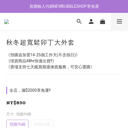
首購輸入代碼NEWBUBBLESHOP享免運
加入會員贈$100購物金
加入會員贈$100購物金
秋冬超寬鬆卯丁大外套
《預購追加需14-25個工作天(不含假日)》
《現貨商品48hr快速出貨!!》
《賣場支持七天鑑賞期退換貨服務，可安心選購》
全店，滿$2000享免運!!
NT$850
尺寸
: 預購均碼
預購均碼
現貨均碼