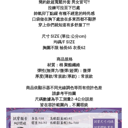
簡約款超寬鬆外套 男女皆可!!
拉鍊可拉至下巴處
帥氣卯丁點綴 有種不經意的時尚感
口袋做在胸下處放在多東西都不顯胖
穿上你們就知道有多舒服了!!!
尺寸 SIZE
(單位:公分cm)
均碼/F SIZE
胸圍不限 袖長65 衣長62
商品規格
材質：棉 聚酯纖維
彈性(無彈力/微彈/超彈)：微彈
厚度(薄款/常規款/厚款)：
常規款
商品依顯示器不同光線調色等而有些許色差
請參考平拍圖
尺碼數據為手工測量2-4公分誤差
皆在容許範圍內，不屬瑕疵