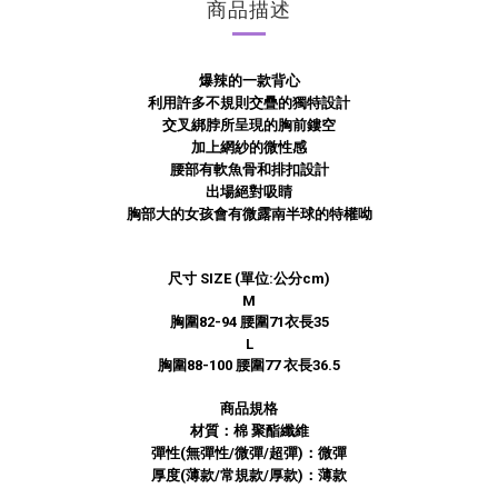
商品描述
爆辣的一款背心
利用許多不規則交疊的獨特
設計
交叉綁脖所呈現的胸前鏤空
加上網紗的微性感
腰部有軟魚骨和排扣設計
出場絕對吸睛
胸部大的女孩會有微露南半球的特權呦
尺寸 SIZE (單位:公分cm)
M
胸圍82-94 腰圍71衣長35
L
胸圍88-100 腰圍77 衣長36.5
商品規格
材質：棉 聚酯纖維
彈性(無彈性/微彈/超彈)：
微彈
厚度(薄款/常規款/厚款)：
薄款