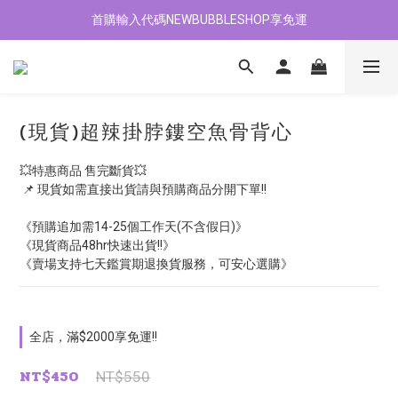
首購輸入代碼NEWBUBBLESHOP享免運
加入會員贈$100購物金
加入會員贈$100購物金
(現貨)超辣掛脖鏤空魚骨背心
💥特惠商品 售完斷貨💥
 📌 現貨如需直接出貨請與預購商品分開下單!!
《預購追加需14-25個工作天(不含假日)》
《現貨商品48hr快速出貨!!》
《賣場支持七天鑑賞期退換貨服務，可安心選購》
全店，滿$2000享免運!!
NT$450
NT$550