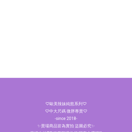
♡歐美辣妹純慾系列♡
♡中大尺碼 微胖專賣♡
-since 2018-
✨賣場商品皆為實拍 盜圖必究✨