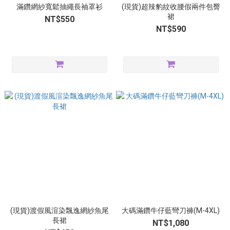
滿鑽網紗寬鬆抽繩長袖罩衫
(現貨)超辣豹紋收腰假兩件包臀
裙
NT$550
NT$590
(現貨)渡假風渲染飄逸網紗魚尾
大碼滿鑽牛仔藍彎刀褲(M-4XL)
長裙
NT$1,080