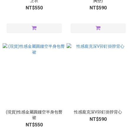
上衣
胸墊)
NT$550
NT$590
(現貨)性感金屬圓鏤空半身包臀
性感龐克深V卯釘掛脖背心
裙
NT$590
NT$550