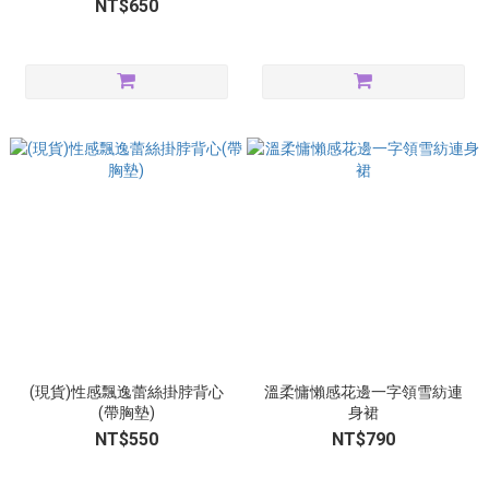
NT$650
(現貨)性感飄逸蕾絲掛脖背心
溫柔慵懶感花邊一字領雪紡連
(帶胸墊)
身裙
NT$550
NT$790