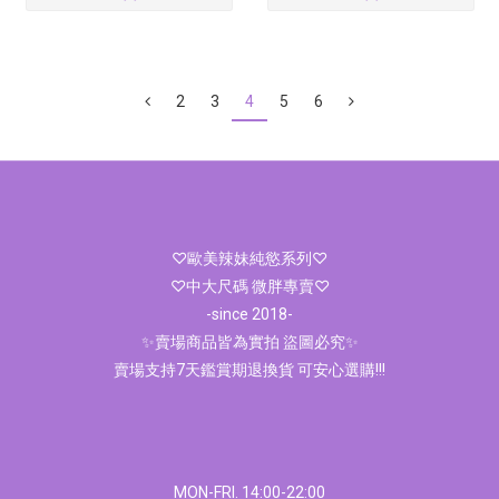
2
3
4
5
6
♡歐美辣妹純慾系列♡
♡中大尺碼 微胖專賣♡
-since 2018-
✨賣場商品皆為實拍 盜圖必究✨
賣場支持7天鑑賞期退換貨 可安心選購!!!
MON-FRI. 14:00-22:00